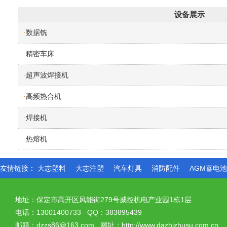
设备展示
数据铣
·
精密车床
·
超声波焊接机
·
高频热合机
·
焊接机
·
热熔机
·
友情链接：
大志塑料
大志注塑
汽车灯具
消防配件
AGM蓄电
地址：保定市高开区风能街279号威控机电产业园1栋1层
电话：13001400733 QQ：383895439
邮箱：dzzs86@163.com 网址：http://www.dazhizhusu.com.cn