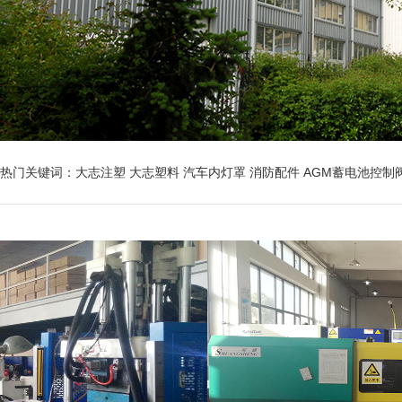
热门关键词：大志注塑 大志塑料 汽车内灯罩 消防配件 AGM蓄电池控制