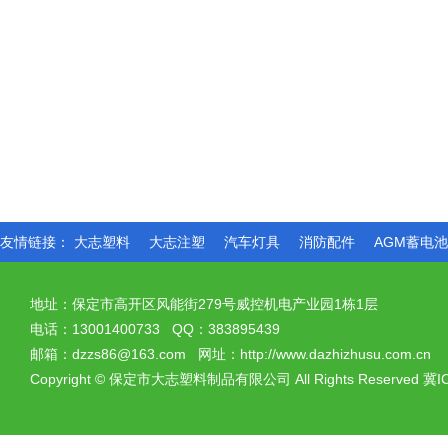
友情链接：
大志塑料
大志注塑
汽车灯具
消防配件
AGM蓄电
地址：保定市高开区风能街279号威控机电产业园1栋1层
电话：13001400733 QQ：383895439
邮箱：dzzs86@163.com 网址：http://www.dazhizhusu.com.cn
Copyright
©
保定市大志塑料制品有限公司 All Rights Reserved
冀I