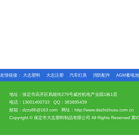
友情链接：
大志塑料
大志注塑
汽车灯具
消防配件
AGM蓄电
地址：保定市高开区风能街279号威控机电产业园1栋1层
电话：13001400733 QQ：383895439
邮箱：dzzs86@163.com 网址：http://www.dazhizhusu.com.cn
Copyright
©
保定市大志塑料制品有限公司 All Rights Reserved
冀I