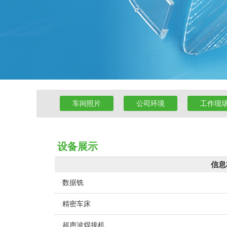
车间照片
公司环境
工作现
设备展示
信息
数据铣
·
精密车床
·
超声波焊接机
·