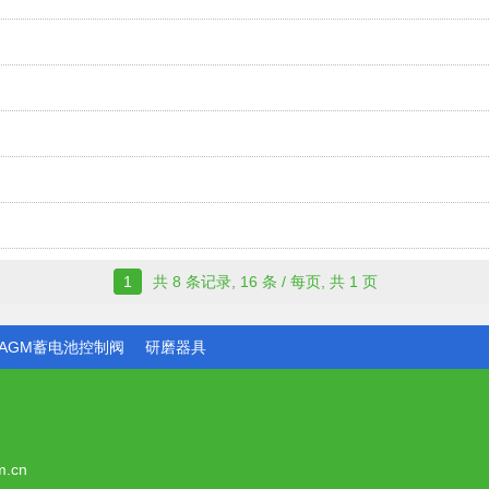
1
共
8
条记录,
16
条 / 每页, 共
1
页
AGM蓄电池控制阀
研磨器具
m.cn