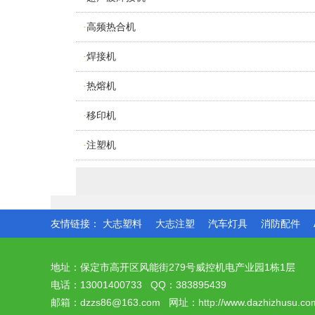
高频热合机
·
焊接机
·
热熔机
·
移印机
·
注塑机
·
友情链接：
大志塑料
大志注塑
汽车灯具
消防配件
地址：保定市高开区风能街279号威控机电产业园1栋1层
电话：13001400733 QQ：383895439
邮箱：dzzs86@163.com 网址：http://www.dazhizhusu.co