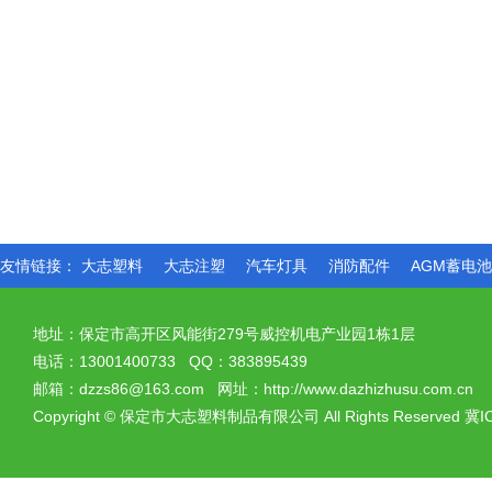
友情链接：
大志塑料
大志注塑
汽车灯具
消防配件
AGM蓄电
地址：保定市高开区风能街279号威控机电产业园1栋1层
电话：13001400733 QQ：383895439
邮箱：dzzs86@163.com 网址：http://www.dazhizhusu.com.cn
Copyright
©
保定市大志塑料制品有限公司 All Rights Reserved
冀I